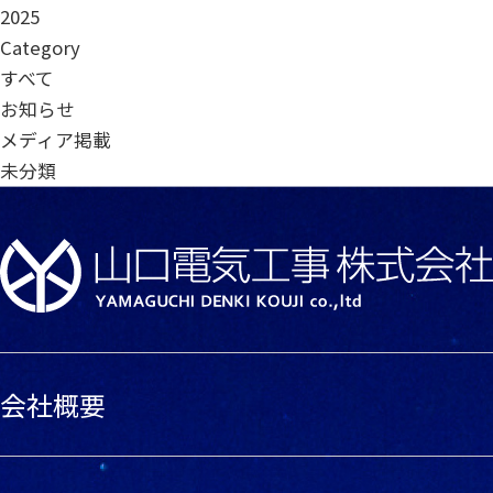
ビ
2025
ゲ
Category
ー
すべて
シ
お知らせ
ョ
メディア掲載
ン
未分類
会社概要