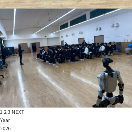
投
1
2
3
NEXT
稿
Year
ナ
2026