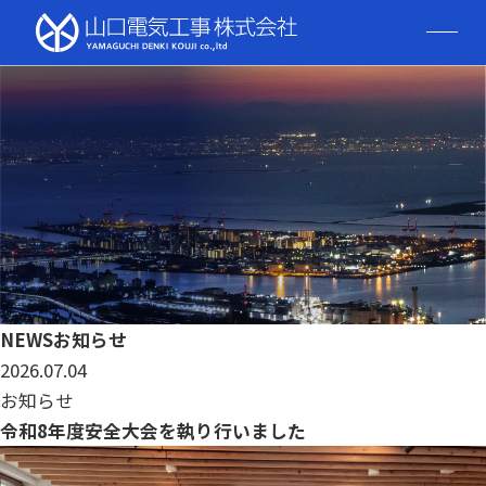
山口電気工事株式会社
会社概要
電力工事部
再生可能エネルギー事業部
NEWS
お知らせ
2026.07.04
お知らせ
電設工事部
令和8年度安全大会を執り行いました